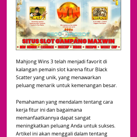
Mahjong Wins 3 telah menjadi favorit di
kalangan pemain slot karena fitur Black
Scatter yang unik, yang menawarkan
peluang menarik untuk kemenangan besar.
Pemahaman yang mendalam tentang cara
kerja fitur ini dan bagaimana
memanfaatkannya dapat sangat
meningkatkan peluang Anda untuk sukses.
Artikel ini akan menggali dalam tentang