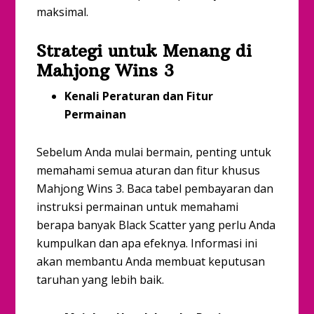
maksimal.
Strategi untuk Menang di
Mahjong Wins 3
Kenali Peraturan dan Fitur
Permainan
Sebelum Anda mulai bermain, penting untuk
memahami semua aturan dan fitur khusus
Mahjong Wins 3. Baca tabel pembayaran dan
instruksi permainan untuk memahami
berapa banyak Black Scatter yang perlu Anda
kumpulkan dan apa efeknya. Informasi ini
akan membantu Anda membuat keputusan
taruhan yang lebih baik.