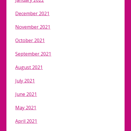
January 2022
December 2021
November 2021
October 2021
September 2021
August 2021
July 2021
June 2021
May 2021
April 2021