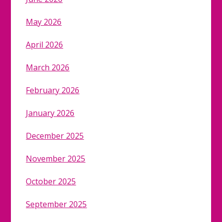
May 2026
April 2026
March 2026
February 2026
January 2026
December 2025
November 2025
October 2025
September 2025