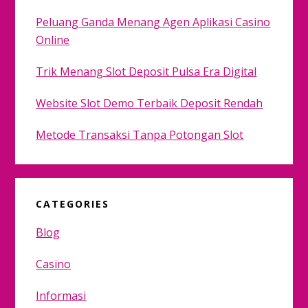
Peluang Ganda Menang Agen Aplikasi Casino
Online
Trik Menang Slot Deposit Pulsa Era Digital
Website Slot Demo Terbaik Deposit Rendah
Metode Transaksi Tanpa Potongan Slot
CATEGORIES
Blog
Casino
Informasi