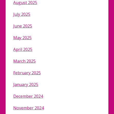
August 2025
July 2025
June 2025
May 2025
April 2025
March 2025
February 2025
January 2025
December 2024
November 2024