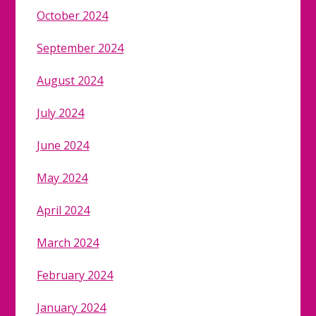
October 2024
September 2024
August 2024
July 2024
June 2024
May 2024
April 2024
March 2024
February 2024
January 2024