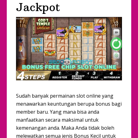
Jackpot
Sudah banyak permainan slot online yang
menawarkan keuntungan berupa bonus bagi
member baru. Yang mana bisa anda
manfaatkan secara maksimal untuk
kemenangan anda. Maka Anda tidak boleh
melewatkan semua jenis Bonus Kecil untuk