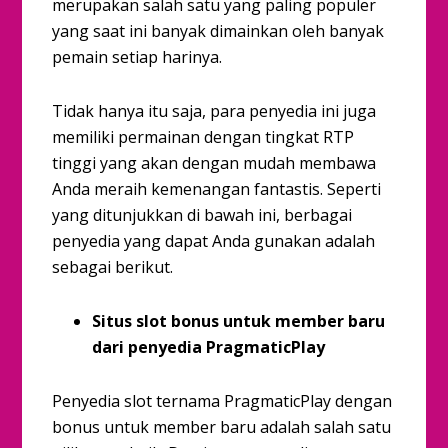
merupakan salah satu yang paling populer
yang saat ini banyak dimainkan oleh banyak
pemain setiap harinya.
Tidak hanya itu saja, para penyedia ini juga
memiliki permainan dengan tingkat RTP
tinggi yang akan dengan mudah membawa
Anda meraih kemenangan fantastis. Seperti
yang ditunjukkan di bawah ini, berbagai
penyedia yang dapat Anda gunakan adalah
sebagai berikut.
Situs slot bonus untuk member baru
dari penyedia PragmaticPlay
Penyedia slot ternama PragmaticPlay dengan
bonus untuk member baru adalah salah satu