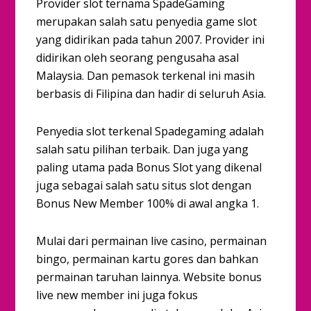
Provider slot ternama SpadeGaming
merupakan salah satu penyedia game slot
yang didirikan pada tahun 2007. Provider ini
didirikan oleh seorang pengusaha asal
Malaysia. Dan pemasok terkenal ini masih
berbasis di Filipina dan hadir di seluruh Asia.
Penyedia slot terkenal Spadegaming adalah
salah satu pilihan terbaik. Dan juga yang
paling utama pada Bonus Slot yang dikenal
juga sebagai salah satu situs slot dengan
Bonus New Member 100% di awal angka 1.
Mulai dari permainan live casino, permainan
bingo, permainan kartu gores dan bahkan
permainan taruhan lainnya. Website bonus
live new member ini juga fokus