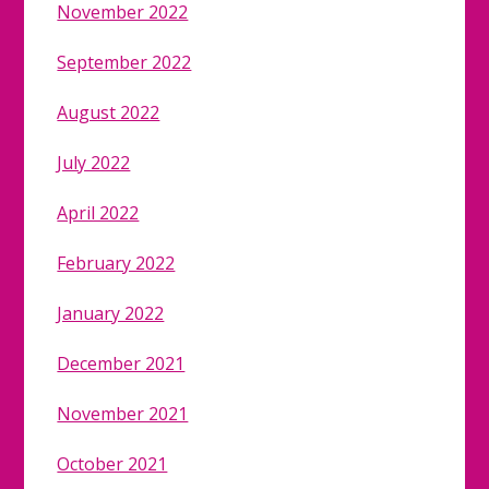
November 2022
September 2022
August 2022
July 2022
April 2022
February 2022
January 2022
December 2021
November 2021
October 2021