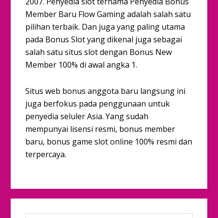
2007. Penyedia slot ternama Penyedia Bonus
Member Baru Flow Gaming adalah salah satu
pilihan terbaik. Dan juga yang paling utama
pada Bonus Slot yang dikenal juga sebagai
salah satu situs slot dengan Bonus New
Member 100% di awal angka 1.
Situs web bonus anggota baru langsung ini
juga berfokus pada penggunaan untuk
penyedia seluler Asia. Yang sudah
mempunyai lisensi resmi, bonus member
baru, bonus game slot online 100% resmi dan
terpercaya.
Primary