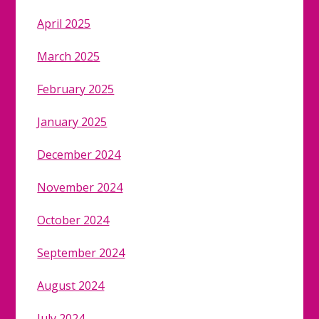
April 2025
March 2025
February 2025
January 2025
December 2024
November 2024
October 2024
September 2024
August 2024
July 2024