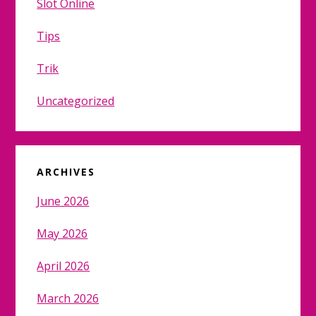
Slot Online
Tips
Trik
Uncategorized
ARCHIVES
June 2026
May 2026
April 2026
March 2026