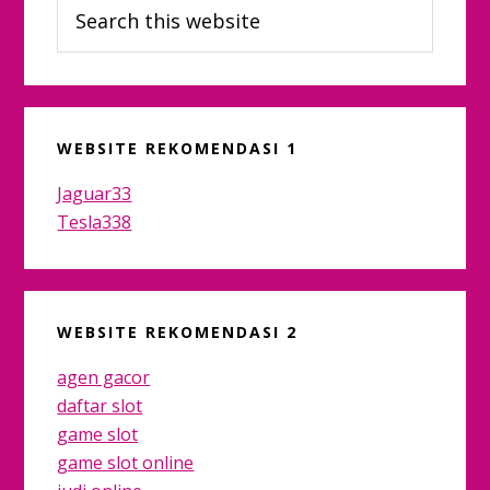
Search
Sidebar
this
website
WEBSITE REKOMENDASI 1
Jaguar33
Tesla338
WEBSITE REKOMENDASI 2
agen gacor
daftar slot
game slot
game slot online