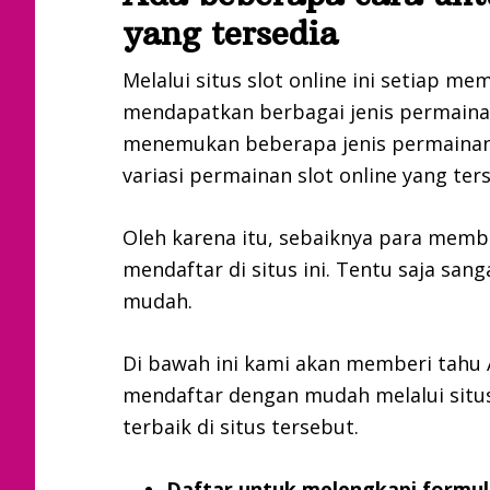
yang tersedia
Melalui situs slot online ini setiap 
mendapatkan berbagai jenis permaina
menemukan beberapa jenis permainan 
variasi permainan slot online yang ters
Oleh karena itu, sebaiknya para mem
mendaftar di situs ini. Tentu saja sa
mudah.
Di bawah ini kami akan memberi tahu
mendaftar dengan mudah melalui situ
terbaik di situs tersebut.
Daftar untuk melengkapi formul