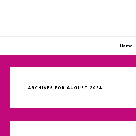
Skip
Skip
Skip
to
to
to
primary
main
primary
navigation
content
sidebar
Home
ARCHIVES FOR AUGUST 2024