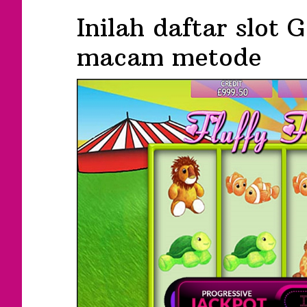
Inilah daftar slot
macam metode