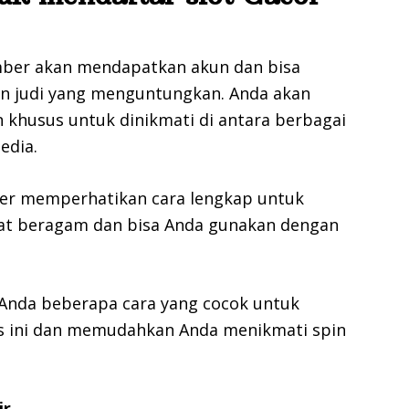
member akan mendapatkan akun dan bisa
n judi yang menguntungkan. Anda akan
khusus untuk dinikmati di antara berbagai
edia.
ber memperhatikan cara lengkap untuk
ngat beragam dan bisa Anda gunakan dengan
 Anda beberapa cara yang cocok untuk
s ini dan memudahkan Anda menikmati spin
ir