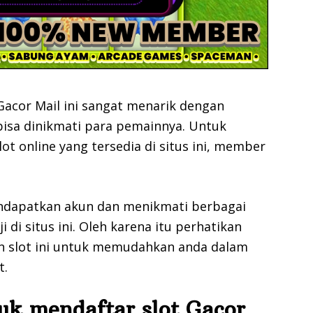
Gacor Mail ini sangat menarik dengan
bisa dinikmati para pemainnya. Untuk
t online yang tersedia di situs ini, member
ndapatkan akun dan menikmati berbagai
i di situs ini. Oleh karena itu perhatikan
n slot ini untuk memudahkan anda dalam
t.
uk mendaftar slot Gacor