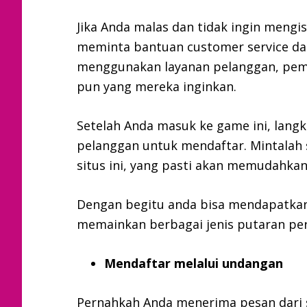
Jika Anda malas dan tidak ingin mengis
meminta bantuan customer service dal
menggunakan layanan pelanggan, pema
pun yang mereka inginkan.
Setelah Anda masuk ke game ini, langk
pelanggan untuk mendaftar. Mintalah
situs ini, yang pasti akan memudahk
Dengan begitu anda bisa mendapatka
memainkan berbagai jenis putaran per
Mendaftar melalui undangan
Pernahkah Anda menerima pesan dari s