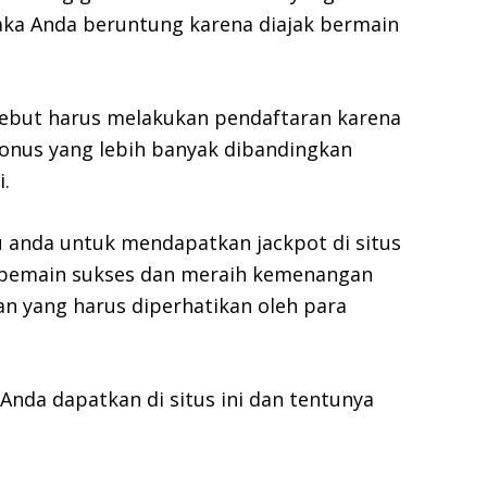
aka Anda beruntung karena diajak bermain
ebut harus melakukan pendaftaran karena
nus yang lebih banyak dibandingkan
.
 anda untuk mendapatkan jackpot di situs
 pemain sukses dan meraih kemenangan
asan yang harus diperhatikan oleh para
Anda dapatkan di situs ini dan tentunya