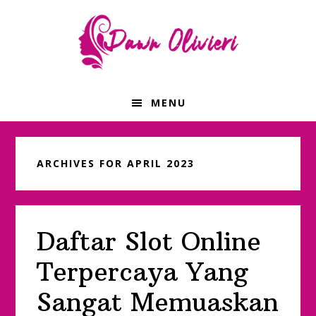
Skip
Skip
Skip
to
to
to
primary
main
primary
navigation
content
sidebar
MENU
ARCHIVES FOR APRIL 2023
Daftar Slot Online
Terpercaya Yang
Sangat Memuaskan