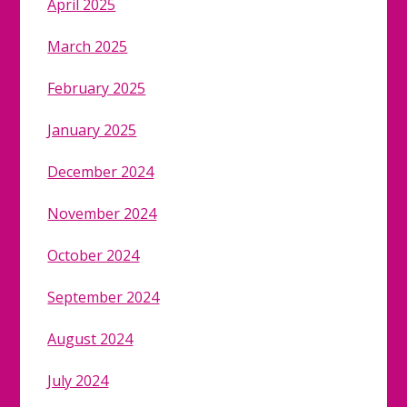
April 2025
March 2025
February 2025
January 2025
December 2024
November 2024
October 2024
September 2024
August 2024
July 2024