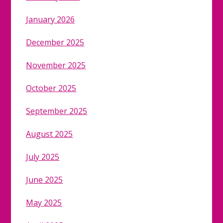
January 2026
December 2025
November 2025
October 2025
September 2025
August 2025
July 2025
June 2025
May 2025