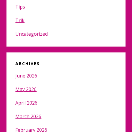
Tips
Trik
Uncategorized
ARCHIVES
June 2026
May 2026
April 2026
March 2026
February 2026