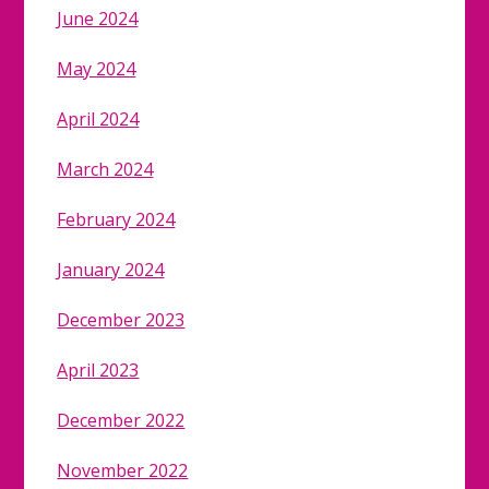
June 2024
May 2024
April 2024
March 2024
February 2024
January 2024
December 2023
April 2023
December 2022
November 2022