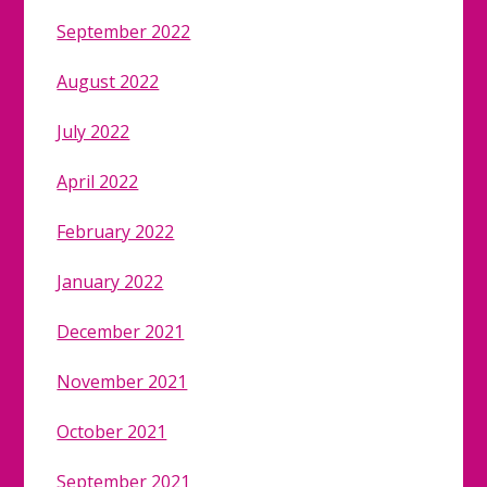
September 2022
August 2022
July 2022
April 2022
February 2022
January 2022
December 2021
November 2021
October 2021
September 2021