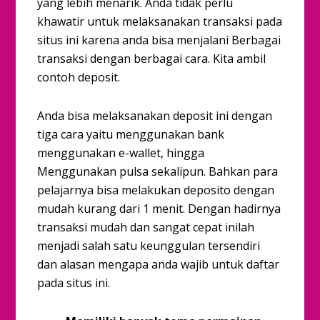
yang lebih menarik. Anda tidak perlu
khawatir untuk melaksanakan transaksi pada
situs ini karena anda bisa menjalani Berbagai
transaksi dengan berbagai cara. Kita ambil
contoh deposit.
Anda bisa melaksanakan deposit ini dengan
tiga cara yaitu menggunakan bank
menggunakan e-wallet, hingga
Menggunakan pulsa sekalipun. Bahkan para
pelajarnya bisa melakukan deposito dengan
mudah kurang dari 1 menit. Dengan hadirnya
transaksi mudah dan sangat cepat inilah
menjadi salah satu keunggulan tersendiri
dan alasan mengapa anda wajib untuk daftar
pada situs ini.