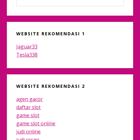
website
WEBSITE REKOMENDASI 1
Jaguar33
Tesla338
WEBSITE REKOMENDASI 2
agen gacor
daftar slot
game slot
game slot online
judi online
judi resmi