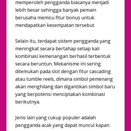
memperoleh pengganda biasanya menjadi
lebih besar sehingga banyak pemain
berusaha memicu fitur bonus untuk
mendapatkan kesempatan tersebut.
Selain itu, terdapat sistem pengganda yang
meningkat secara bertahap setiap kali
kombinasi kemenangan berhasil terbentuk
secara beruntun. Mekanisme ini sering
ditemukan pada slot dengan fitur cascading
atau tumble reels, dimana simbol pemenang
akan menghilang dan digantikan simbol baru
yang berpotensi menciptakan kombinasi
berikutnya.
Jenis lain yang cukup populer adalah
pengganda acak yang dapat muncul kapan