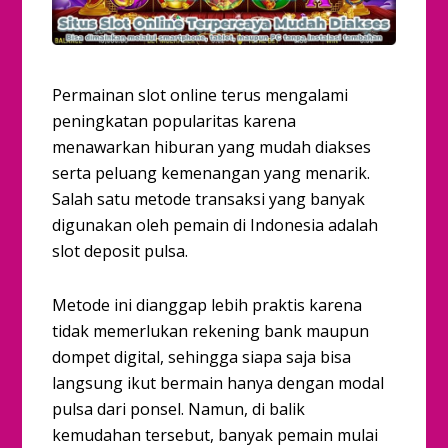
Permainan slot online terus mengalami
peningkatan popularitas karena
menawarkan hiburan yang mudah diakses
serta peluang kemenangan yang menarik.
Salah satu metode transaksi yang banyak
digunakan oleh pemain di Indonesia adalah
slot deposit pulsa.
Metode ini dianggap lebih praktis karena
tidak memerlukan rekening bank maupun
dompet digital, sehingga siapa saja bisa
langsung ikut bermain hanya dengan modal
pulsa dari ponsel.
Namun, di balik
kemudahan tersebut, banyak pemain mulai