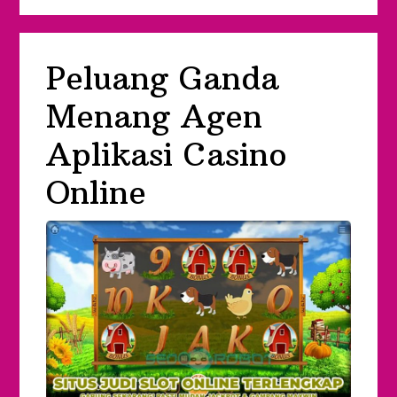
Peluang Ganda
Menang Agen
Aplikasi Casino
Online