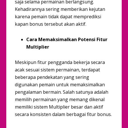
saja selama permainan berlangsung.
Kehadirannya sering memberikan kejutan
karena pemain tidak dapat memprediksi
kapan bonus tersebut akan aktif.
Cara Memaksimalkan Potensi Fitur
Multiplier
Meskipun fitur pengganda bekerja secara
acak sesuai sistem permainan, terdapat
beberapa pendekatan yang sering
digunakan pemain untuk memaksimalkan
pengalaman bermain. Salah satunya adalah
memilih permainan yang memang dikenal
memiliki sistem Multiplier besar dan aktif
secara konsisten dalam berbagai fitur bonus.