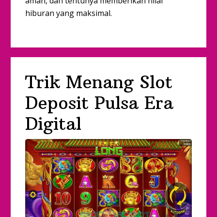
aman, dan tentunya memberikan nilai
hiburan yang maksimal.
Trik Menang Slot
Deposit Pulsa Era
Digital