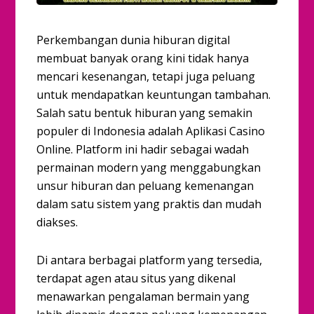
Perkembangan dunia hiburan digital
membuat banyak orang kini tidak hanya
mencari kesenangan, tetapi juga peluang
untuk mendapatkan keuntungan tambahan.
Salah satu bentuk hiburan yang semakin
populer di Indonesia adalah Aplikasi Casino
Online. Platform ini hadir sebagai wadah
permainan modern yang menggabungkan
unsur hiburan dan peluang kemenangan
dalam satu sistem yang praktis dan mudah
diakses.
Di antara berbagai platform yang tersedia,
terdapat agen atau situs yang dikenal
menawarkan pengalaman bermain yang