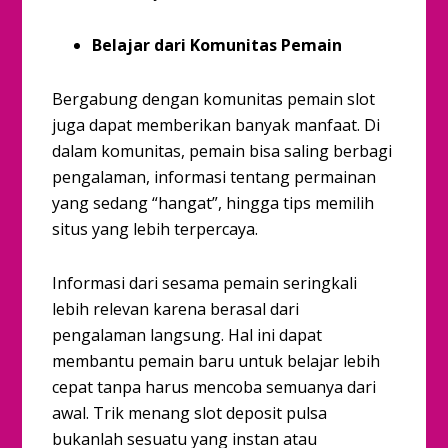
Belajar dari Komunitas Pemain
Bergabung dengan komunitas pemain slot
juga dapat memberikan banyak manfaat. Di
dalam komunitas, pemain bisa saling berbagi
pengalaman, informasi tentang permainan
yang sedang “hangat”, hingga tips memilih
situs yang lebih terpercaya.
Informasi dari sesama pemain seringkali
lebih relevan karena berasal dari
pengalaman langsung. Hal ini dapat
membantu pemain baru untuk belajar lebih
cepat tanpa harus mencoba semuanya dari
awal.
Trik menang slot deposit pulsa
bukanlah sesuatu yang instan atau