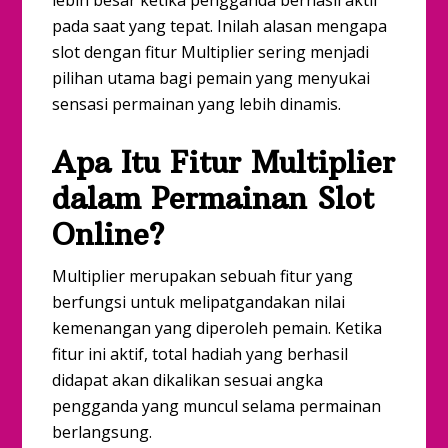
pada saat yang tepat. Inilah alasan mengapa
slot dengan fitur Multiplier sering menjadi
pilihan utama bagi pemain yang menyukai
sensasi permainan yang lebih dinamis.
Apa Itu Fitur Multiplier
dalam Permainan Slot
Online?
Multiplier merupakan sebuah fitur yang
berfungsi untuk melipatgandakan nilai
kemenangan yang diperoleh pemain. Ketika
fitur ini aktif, total hadiah yang berhasil
didapat akan dikalikan sesuai angka
pengganda yang muncul selama permainan
berlangsung.