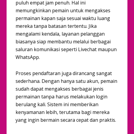
puluh empat jam penuh. Hal ini
memungkinkan pemain untuk mengakses
permainan kapan saja sesuai waktu luang
mereka tanpa batasan tertentu. Jika
mengalami kendala, layanan pelanggan
biasanya siap membantu melalui berbagai
saluran komunikasi seperti Livechat maupun
WhatsApp.
Proses pendaftaran juga dirancang sangat
sederhana. Dengan hanya satu akun, pemain
sudah dapat mengakses berbagai jenis
permainan tanpa harus melakukan login
berulang kali. Sistem ini memberikan
kenyamanan lebih, terutama bagi mereka
yang ingin bermain secara cepat dan praktis.