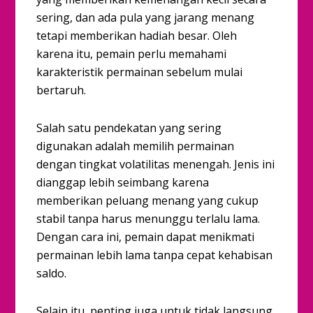
sering, dan ada pula yang jarang menang
tetapi memberikan hadiah besar. Oleh
karena itu, pemain perlu memahami
karakteristik permainan sebelum mulai
bertaruh.
Salah satu pendekatan yang sering
digunakan adalah memilih permainan
dengan tingkat volatilitas menengah. Jenis ini
dianggap lebih seimbang karena
memberikan peluang menang yang cukup
stabil tanpa harus menunggu terlalu lama.
Dengan cara ini, pemain dapat menikmati
permainan lebih lama tanpa cepat kehabisan
saldo.
Selain itu, penting juga untuk tidak langsung