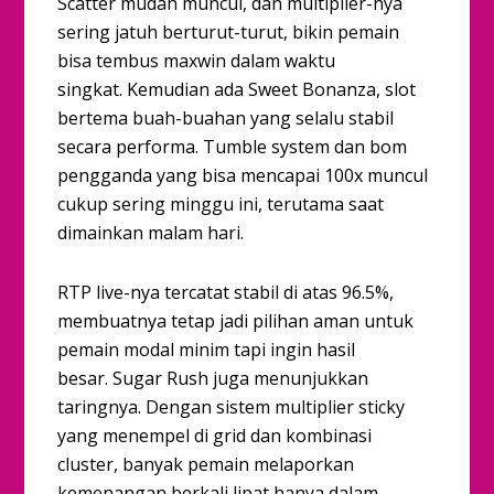
Scatter mudah muncul, dan multiplier-nya
sering jatuh berturut-turut, bikin pemain
bisa tembus maxwin dalam waktu
singkat.
Kemudian ada Sweet Bonanza, slot
bertema buah-buahan yang selalu stabil
secara performa. Tumble system dan bom
pengganda yang bisa mencapai 100x muncul
cukup sering minggu ini, terutama saat
dimainkan malam hari.
RTP live-nya tercatat stabil di atas 96.5%,
membuatnya tetap jadi pilihan aman untuk
pemain modal minim tapi ingin hasil
besar.
Sugar Rush juga menunjukkan
taringnya. Dengan sistem multiplier sticky
yang menempel di grid dan kombinasi
cluster, banyak pemain melaporkan
kemenangan berkali lipat hanya dalam