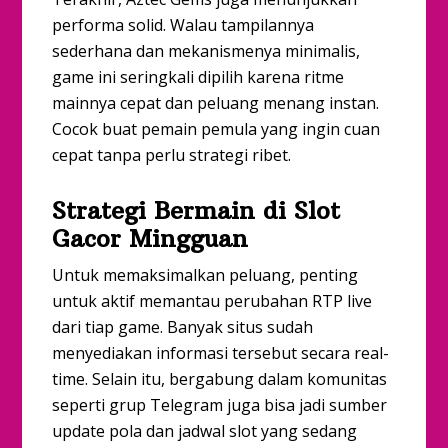
performa solid. Walau tampilannya
sederhana dan mekanismenya minimalis,
game ini seringkali dipilih karena ritme
mainnya cepat dan peluang menang instan.
Cocok buat pemain pemula yang ingin cuan
cepat tanpa perlu strategi ribet.
Strategi Bermain di Slot
Gacor Mingguan
Untuk memaksimalkan peluang, penting
untuk aktif memantau perubahan RTP live
dari tiap game. Banyak situs sudah
menyediakan informasi tersebut secara real-
time. Selain itu, bergabung dalam komunitas
seperti grup Telegram juga bisa jadi sumber
update pola dan jadwal slot yang sedang