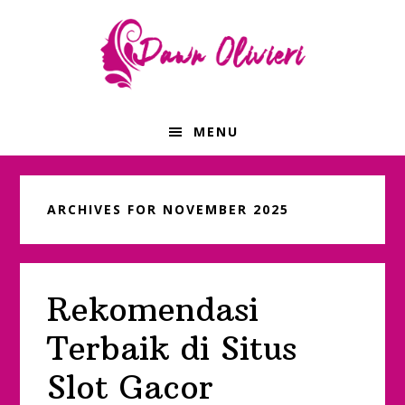
Skip
Skip
Skip
to
to
to
primary
main
primary
navigation
content
sidebar
MENU
ARCHIVES FOR NOVEMBER 2025
Rekomendasi
Terbaik di Situs
Slot Gacor