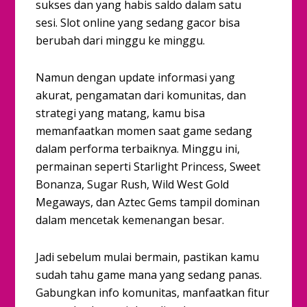
sukses dan yang habis saldo dalam satu
sesi.
Slot online yang sedang gacor bisa
berubah dari minggu ke minggu.
Namun dengan update informasi yang
akurat, pengamatan dari komunitas, dan
strategi yang matang, kamu bisa
memanfaatkan momen saat game sedang
dalam performa terbaiknya. Minggu ini,
permainan seperti Starlight Princess, Sweet
Bonanza, Sugar Rush, Wild West Gold
Megaways, dan Aztec Gems tampil dominan
dalam mencetak kemenangan besar.
Jadi sebelum mulai bermain, pastikan kamu
sudah tahu game mana yang sedang panas.
Gabungkan info komunitas, manfaatkan fitur