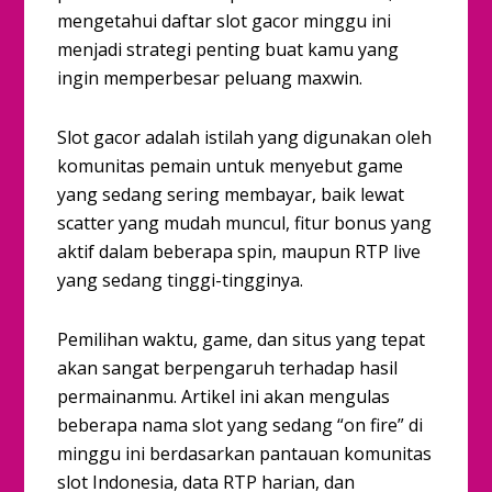
mengetahui daftar slot gacor minggu ini
menjadi strategi penting buat kamu yang
ingin memperbesar peluang maxwin.
Slot gacor adalah istilah yang digunakan oleh
komunitas pemain untuk menyebut game
yang sedang sering membayar, baik lewat
scatter yang mudah muncul, fitur bonus yang
aktif dalam beberapa spin, maupun RTP live
yang sedang tinggi-tingginya.
Pemilihan waktu, game, dan situs yang tepat
akan sangat berpengaruh terhadap hasil
permainanmu.
Artikel ini akan mengulas
beberapa nama slot yang sedang “on fire” di
minggu ini berdasarkan pantauan komunitas
slot Indonesia, data RTP harian, dan