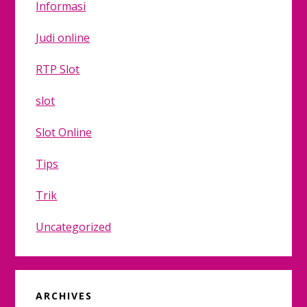
Informasi
Judi online
RTP Slot
slot
Slot Online
Tips
Trik
Uncategorized
ARCHIVES