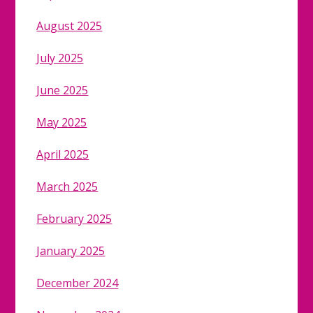
August 2025
July 2025
June 2025
May 2025
April 2025
March 2025
February 2025
January 2025
December 2024