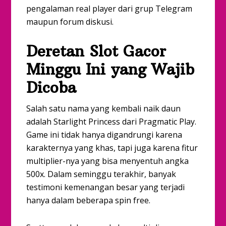
pengalaman real player dari grup Telegram
maupun forum diskusi.
Deretan Slot Gacor
Minggu Ini yang Wajib
Dicoba
Salah satu nama yang kembali naik daun
adalah Starlight Princess dari Pragmatic Play.
Game ini tidak hanya digandrungi karena
karakternya yang khas, tapi juga karena fitur
multiplier-nya yang bisa menyentuh angka
500x. Dalam seminggu terakhir, banyak
testimoni kemenangan besar yang terjadi
hanya dalam beberapa spin free.