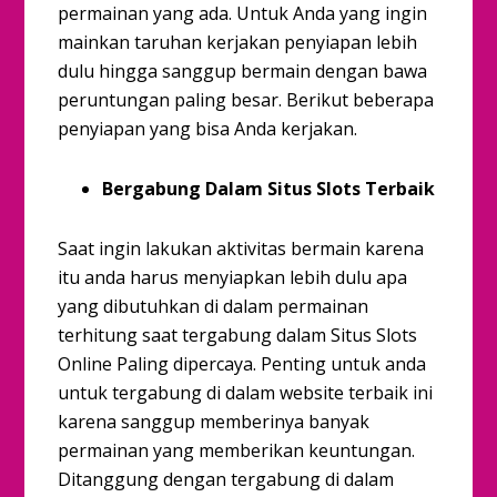
permainan yang ada. Untuk Anda yang ingin
mainkan taruhan kerjakan penyiapan lebih
dulu hingga sanggup bermain dengan bawa
peruntungan paling besar. Berikut beberapa
penyiapan yang bisa Anda kerjakan.
Bergabung Dalam Situs Slots Terbaik
Saat ingin lakukan aktivitas bermain karena
itu anda harus menyiapkan lebih dulu apa
yang dibutuhkan di dalam permainan
terhitung saat tergabung dalam Situs Slots
Online Paling dipercaya. Penting untuk anda
untuk tergabung di dalam website terbaik ini
karena sanggup memberinya banyak
permainan yang memberikan keuntungan.
Ditanggung dengan tergabung di dalam