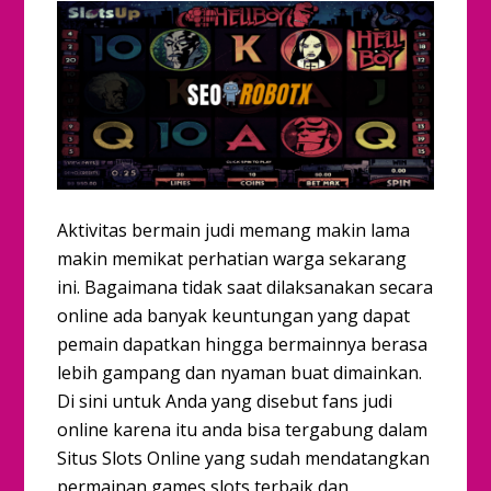
Aktivitas bermain judi memang makin lama
makin memikat perhatian warga sekarang
ini. Bagaimana tidak saat dilaksanakan secara
online ada banyak keuntungan yang dapat
pemain dapatkan hingga bermainnya berasa
lebih gampang dan nyaman buat dimainkan.
Di sini untuk Anda yang disebut fans judi
online karena itu anda bisa tergabung dalam
Situs Slots Online yang sudah mendatangkan
permainan games slots terbaik dan