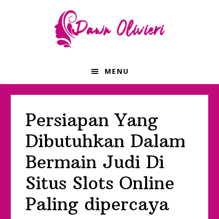
Skip
Skip
Skip
to
to
to
primary
main
primary
navigation
content
sidebar
MENU
Persiapan Yang
Dibutuhkan Dalam
Bermain Judi Di
Situs Slots Online
Paling dipercaya