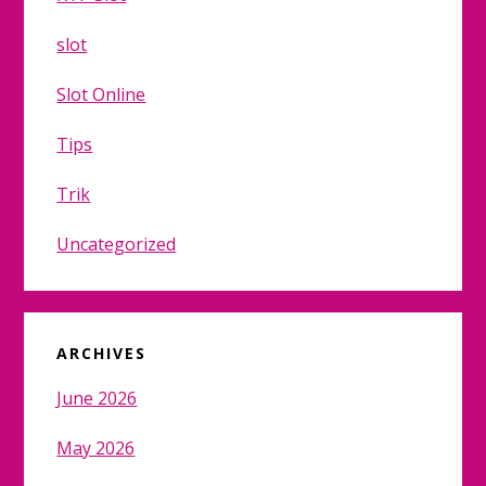
slot
Slot Online
Tips
Trik
Uncategorized
ARCHIVES
June 2026
May 2026