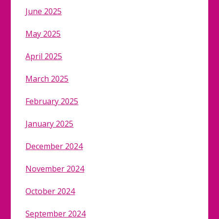
June 2025
May 2025
April 2025
March 2025
February 2025
January 2025
December 2024
November 2024
October 2024
September 2024