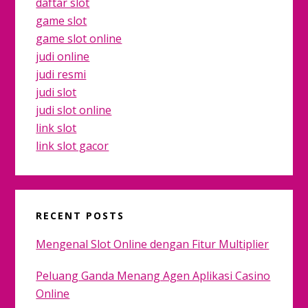
daftar slot
game slot
game slot online
judi online
judi resmi
judi slot
judi slot online
link slot
link slot gacor
RECENT POSTS
Mengenal Slot Online dengan Fitur Multiplier
Peluang Ganda Menang Agen Aplikasi Casino
Online