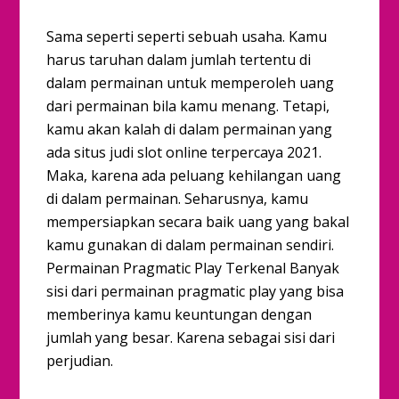
Sama seperti seperti sebuah usaha. Kamu
harus taruhan dalam jumlah tertentu di
dalam permainan untuk memperoleh uang
dari permainan bila kamu menang. Tetapi,
kamu akan kalah di dalam permainan yang
ada situs judi slot online terpercaya 2021.
Maka, karena ada peluang kehilangan uang
di dalam permainan. Seharusnya, kamu
mempersiapkan secara baik uang yang bakal
kamu gunakan di dalam permainan sendiri.
Permainan Pragmatic Play Terkenal Banyak
sisi dari permainan pragmatic play yang bisa
memberinya kamu keuntungan dengan
jumlah yang besar. Karena sebagai sisi dari
perjudian.