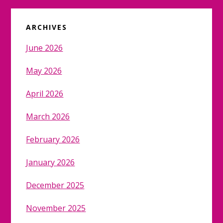
ARCHIVES
June 2026
May 2026
April 2026
March 2026
February 2026
January 2026
December 2025
November 2025