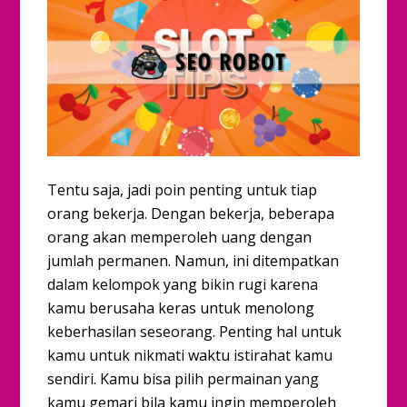
Tentu saja, jadi poin penting untuk tiap
orang bekerja. Dengan bekerja, beberapa
orang akan memperoleh uang dengan
jumlah permanen. Namun, ini ditempatkan
dalam kelompok yang bikin rugi karena
kamu berusaha keras untuk menolong
keberhasilan seseorang. Penting hal untuk
kamu untuk nikmati waktu istirahat kamu
sendiri. Kamu bisa pilih permainan yang
kamu gemari bila kamu ingin memperoleh