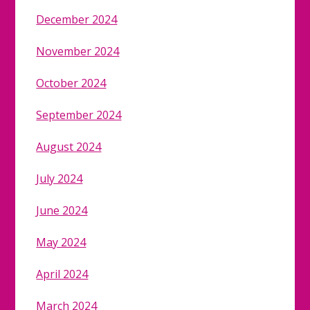
December 2024
November 2024
October 2024
September 2024
August 2024
July 2024
June 2024
May 2024
April 2024
March 2024