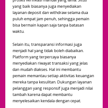
yang baik biasanya juga menyediakan
layanan deposit dan withdraw selama dua
puluh empat jam penuh, sehingga pemain
bisa bermain kapan saja tanpa batasan
waktu.
Selain itu, transparansi informasi juga
menjadi hal yang tidak boleh diabaikan.
Platform yang terpercaya biasanya
menyediakan riwayat transaksi yang jelas
dan mudah diakses. Hal ini membantu
pemain memantau setiap aktivitas keuangan
mereka tanpa kesulitan. Dukungan layanan
pelanggan yang responsif juga menjadi nilai
tambah karena dapat membantu
menyelesaikan kendala dengan cepat.