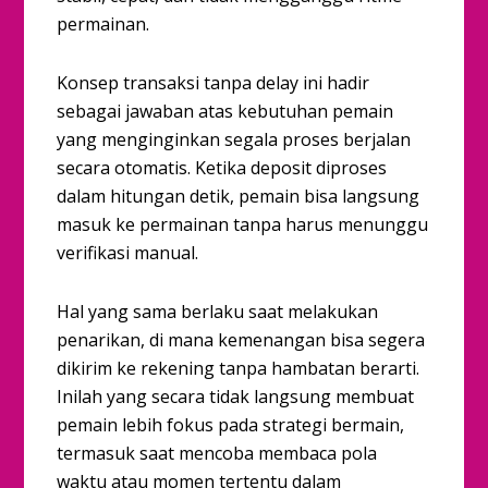
permainan.
Konsep transaksi tanpa delay ini hadir
sebagai jawaban atas kebutuhan pemain
yang menginginkan segala proses berjalan
secara otomatis. Ketika deposit diproses
dalam hitungan detik, pemain bisa langsung
masuk ke permainan tanpa harus menunggu
verifikasi manual.
Hal yang sama berlaku saat melakukan
penarikan, di mana kemenangan bisa segera
dikirim ke rekening tanpa hambatan berarti.
Inilah yang secara tidak langsung membuat
pemain lebih fokus pada strategi bermain,
termasuk saat mencoba membaca pola
waktu atau momen tertentu dalam