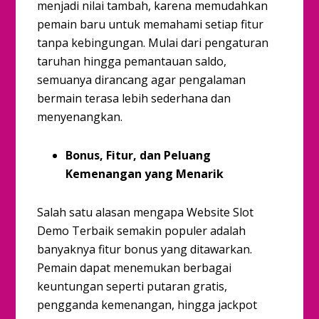
menjadi nilai tambah, karena memudahkan
pemain baru untuk memahami setiap fitur
tanpa kebingungan. Mulai dari pengaturan
taruhan hingga pemantauan saldo,
semuanya dirancang agar pengalaman
bermain terasa lebih sederhana dan
menyenangkan.
Bonus, Fitur, dan Peluang
Kemenangan yang Menarik
Salah satu alasan mengapa Website Slot
Demo Terbaik semakin populer adalah
banyaknya fitur bonus yang ditawarkan.
Pemain dapat menemukan berbagai
keuntungan seperti putaran gratis,
pengganda kemenangan, hingga jackpot