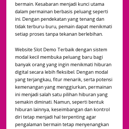
bermain.
Kesabaran menjadi kunci utama
dalam permainan berbasis peluang seperti
ini. Dengan pendekatan yang tenang dan
tidak terburu-buru, pemain dapat menikmati
setiap proses tanpa tekanan berlebihan.
Website Slot Demo Terbaik dengan sistem
modal kecil membuka peluang baru bagi
banyak orang yang ingin menikmati hiburan
digital secara lebih fleksibel. Dengan modal
yang terjangkau, fitur menarik, serta potensi
kemenangan yang menggiurkan, permainan
ini menjadi salah satu pilihan hiburan yang
semakin diminati. Namun, seperti bentuk
hiburan lainnya, keseimbangan dan kontrol
diri tetap menjadi hal terpenting agar
pengalaman bermain tetap menyenangkan