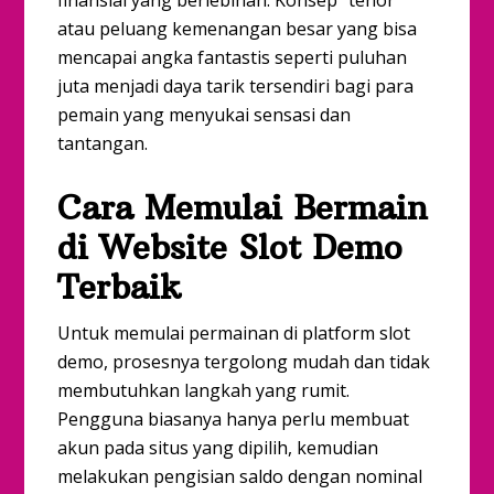
atau peluang kemenangan besar yang bisa
mencapai angka fantastis seperti puluhan
juta menjadi daya tarik tersendiri bagi para
pemain yang menyukai sensasi dan
tantangan.
Cara Memulai Bermain
di Website Slot Demo
Terbaik
Untuk memulai permainan di platform slot
demo, prosesnya tergolong mudah dan tidak
membutuhkan langkah yang rumit.
Pengguna biasanya hanya perlu membuat
akun pada situs yang dipilih, kemudian
melakukan pengisian saldo dengan nominal