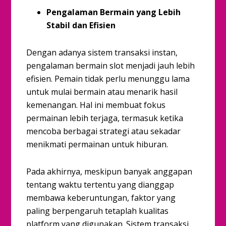
Pengalaman Bermain yang Lebih
Stabil dan Efisien
Dengan adanya sistem transaksi instan,
pengalaman bermain slot menjadi jauh lebih
efisien. Pemain tidak perlu menunggu lama
untuk mulai bermain atau menarik hasil
kemenangan. Hal ini membuat fokus
permainan lebih terjaga, termasuk ketika
mencoba berbagai strategi atau sekadar
menikmati permainan untuk hiburan.
Pada akhirnya, meskipun banyak anggapan
tentang waktu tertentu yang dianggap
membawa keberuntungan, faktor yang
paling berpengaruh tetaplah kualitas
platform yang digunakan. Sistem transaksi