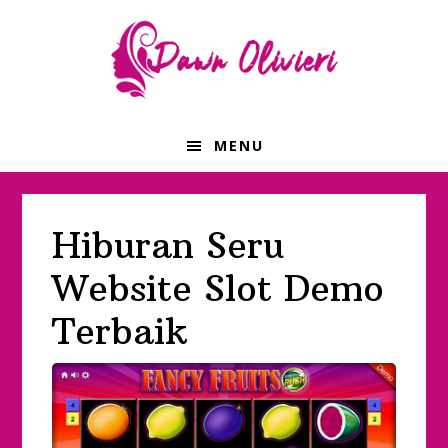
Skip
Skip
Skip
to
to
to
primary
main
primary
navigation
content
sidebar
MENU
Hiburan Seru
Website Slot Demo
Terbaik