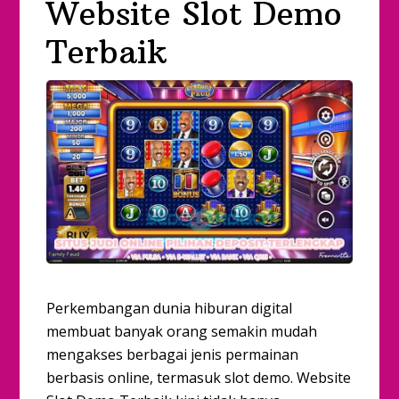
Website Slot Demo
Terbaik
Perkembangan dunia hiburan digital
membuat banyak orang semakin mudah
mengakses berbagai jenis permainan
berbasis online, termasuk slot demo. Website