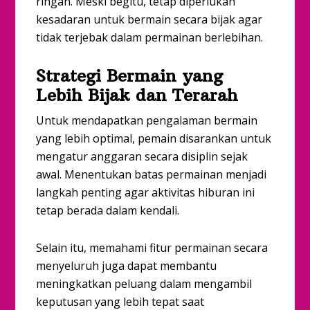
ringan. Meski begitu, tetap diperlukan
kesadaran untuk bermain secara bijak agar
tidak terjebak dalam permainan berlebihan.
Strategi Bermain yang
Lebih Bijak dan Terarah
Untuk mendapatkan pengalaman bermain
yang lebih optimal, pemain disarankan untuk
mengatur anggaran secara disiplin sejak
awal. Menentukan batas permainan menjadi
langkah penting agar aktivitas hiburan ini
tetap berada dalam kendali.
Selain itu, memahami fitur permainan secara
menyeluruh juga dapat membantu
meningkatkan peluang dalam mengambil
keputusan yang lebih tepat saat