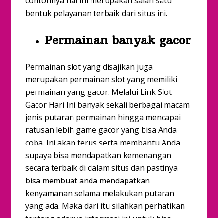
contohnya hal ini merupakan salah satu
bentuk pelayanan terbaik dari situs ini.
Permainan banyak gacor
Permainan slot yang disajikan juga
merupakan permainan slot yang memiliki
permainan yang gacor. Melalui Link Slot
Gacor Hari Ini banyak sekali berbagai macam
jenis putaran permainan hingga mencapai
ratusan lebih game gacor yang bisa Anda
coba. Ini akan terus serta membantu Anda
supaya bisa mendapatkan kemenangan
secara terbaik di dalam situs dan pastinya
bisa membuat anda mendapatkan
kenyamanan selama melakukan putaran
yang ada. Maka dari itu silahkan perhatikan