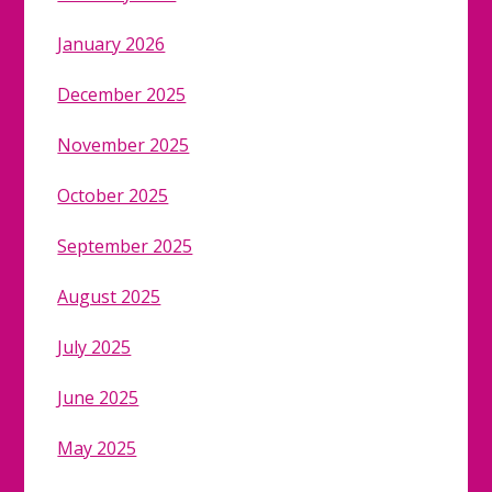
January 2026
December 2025
November 2025
October 2025
September 2025
August 2025
July 2025
June 2025
May 2025