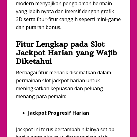
modern menyajikan pengalaman bermain
yang lebih nyata dan imersif dengan grafik
3D serta fitur-fitur canggih seperti mini-game
dan putaran bonus.
Fitur Lengkap pada Slot
Jackpot Harian yang Wajib
Diketahui
Berbagai fitur menarik disematkan dalam
permainan slot jackpot harian untuk
meningkatkan kepuasan dan peluang
menang para pemain:
Jackpot Progresif Harian
Jackpot ini terus bertambah nilainya setiap