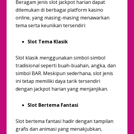
Beragam jenis slot jackpot harian dapat
ditemukan di berbagai platform kasino
online, yang masing-masing menawarkan
tema serta keunikan tersendiri:
Slot Tema Klasik
Slot klasik menggunakan simbol-simbol
tradisional seperti buah-buahan, angka, dan
simbol BAR. Meskipun sederhana, slot jenis
ini tetap memiliki daya tarik tersendiri
dengan jackpot harian yang menjanjikan.
Slot Bertema Fantasi
Slot bertema fantasi hadir dengan tampilan
grafis dan animasi yang menakjubkan,