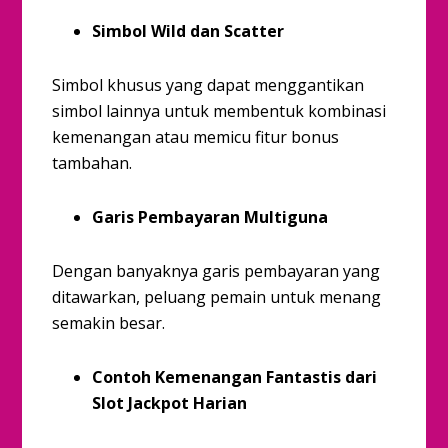
Simbol Wild dan Scatter
Simbol khusus yang dapat menggantikan
simbol lainnya untuk membentuk kombinasi
kemenangan atau memicu fitur bonus
tambahan.
Garis Pembayaran Multiguna
Dengan banyaknya garis pembayaran yang
ditawarkan, peluang pemain untuk menang
semakin besar.
Contoh Kemenangan Fantastis dari
Slot Jackpot Harian