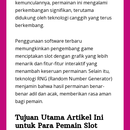
kemunculannya, permainan ini mengalami
perkembangan signifikan, terutama
didukung oleh teknologi canggih yang terus
berkembang.
Penggunaan software terbaru
memungkinkan pengembang game
menciptakan slot dengan grafik yang lebih
menarik dan fitur-fitur interaktif yang
menambah keseruan permainan. Selain itu,
teknologi RNG (Random Number Generator)
menjamin bahwa hasil permainan benar-
benar adil dan acak, memberikan rasa aman
bagi pemain.
Tujuan Utama Artikel Ini
untuk Para Pemain Slot