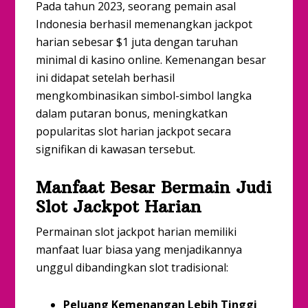
Pada tahun 2023, seorang pemain asal
Indonesia berhasil memenangkan jackpot
harian sebesar $1 juta dengan taruhan
minimal di kasino online. Kemenangan besar
ini didapat setelah berhasil
mengkombinasikan simbol-simbol langka
dalam putaran bonus, meningkatkan
popularitas slot harian jackpot secara
signifikan di kawasan tersebut.
Manfaat Besar Bermain Judi
Slot Jackpot Harian
Permainan slot jackpot harian memiliki
manfaat luar biasa yang menjadikannya
unggul dibandingkan slot tradisional:
Peluang Kemenangan Lebih Tinggi