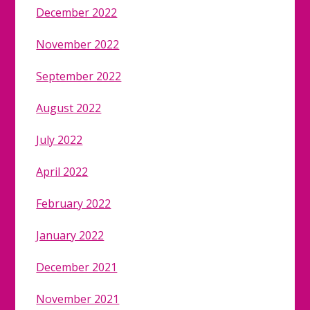
December 2022
November 2022
September 2022
August 2022
July 2022
April 2022
February 2022
January 2022
December 2021
November 2021