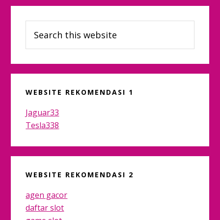
Primary
Search
Sidebar
this
website
WEBSITE REKOMENDASI 1
Jaguar33
Tesla338
WEBSITE REKOMENDASI 2
agen gacor
daftar slot