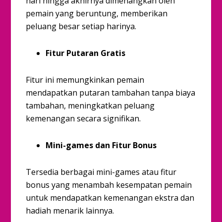
hari hingga akhirnya dimenangkan oleh
pemain yang beruntung, memberikan
peluang besar setiap harinya.
Fitur Putaran Gratis
Fitur ini memungkinkan pemain
mendapatkan putaran tambahan tanpa biaya
tambahan, meningkatkan peluang
kemenangan secara signifikan.
Mini-games dan Fitur Bonus
Tersedia berbagai mini-games atau fitur
bonus yang menambah kesempatan pemain
untuk mendapatkan kemenangan ekstra dan
hadiah menarik lainnya.