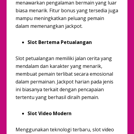
menawarkan pengalaman bermain yang luar
biasa menarik. Fitur bonus yang tersedia juga
mampu meningkatkan peluang pemain
dalam memenangkan jackpot.
Slot Bertema Petualangan
Slot petualangan memiliki jalan cerita yang
mendalam dan karakter yang menarik,
membuat pemain terlibat secara emosional
dalam permainan. Jackpot harian pada jenis
ini biasanya terkait dengan pencapaian
tertentu yang berhasil diraih pemain.
Slot Video Modern
Menggunakan teknologi terbaru, slot video