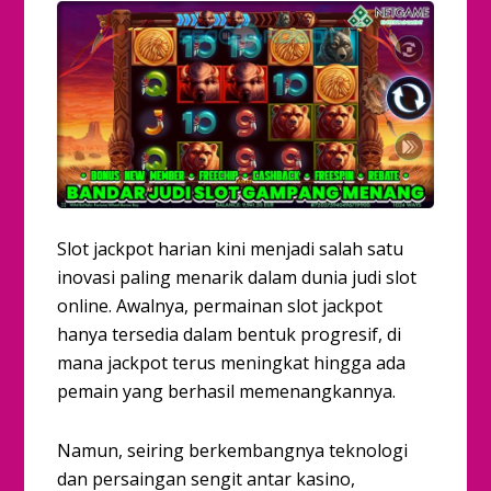
Slot jackpot harian kini menjadi salah satu
inovasi paling menarik dalam dunia judi slot
online. Awalnya, permainan slot jackpot
hanya tersedia dalam bentuk progresif, di
mana jackpot terus meningkat hingga ada
pemain yang berhasil memenangkannya.
Namun, seiring berkembangnya teknologi
dan persaingan sengit antar kasino,