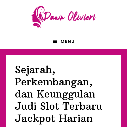
Skip
Skip
Skip
to
to
to
primary
main
primary
navigation
content
sidebar
MENU
Sejarah,
Perkembangan,
dan Keunggulan
Judi Slot Terbaru
Jackpot Harian