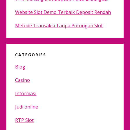
Website Slot Demo Terbaik Deposit Rendah
Metode Transaksi Tanpa Potongan Slot
CATEGORIES
Blog
Casino
Informasi
Judi online
RTP Slot