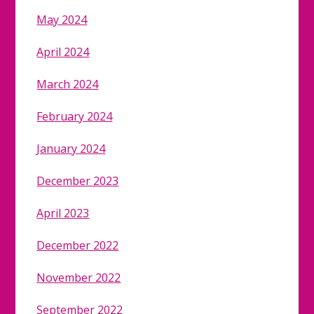
May 2024
April 2024
March 2024
February 2024
January 2024
December 2023
April 2023
December 2022
November 2022
September 2022