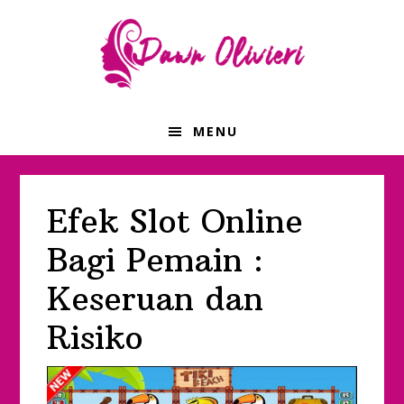
Skip
Skip
Skip
to
to
to
primary
main
primary
navigation
content
sidebar
MENU
Efek Slot Online
Bagi Pemain :
Keseruan dan
Risiko