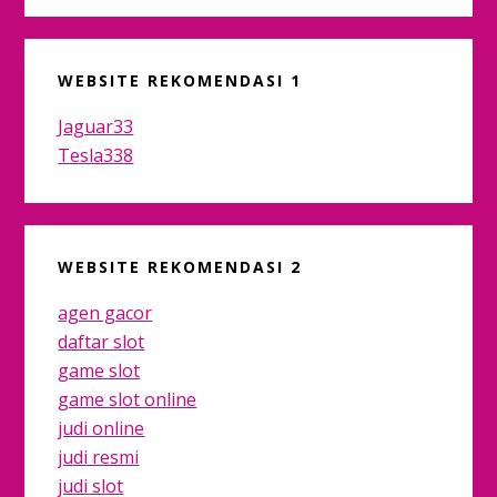
WEBSITE REKOMENDASI 1
Jaguar33
Tesla338
WEBSITE REKOMENDASI 2
agen gacor
daftar slot
game slot
game slot online
judi online
judi resmi
judi slot