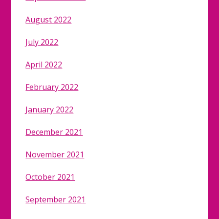
August 2022
July 2022
April 2022
February 2022
January 2022
December 2021
November 2021
October 2021
September 2021