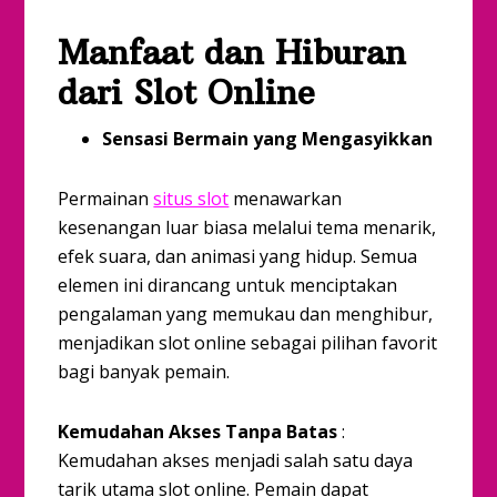
Manfaat dan Hiburan
dari Slot Online
Sensasi Bermain yang Mengasyikkan
Permainan
situs slot
menawarkan
kesenangan luar biasa melalui tema menarik,
efek suara, dan animasi yang hidup. Semua
elemen ini dirancang untuk menciptakan
pengalaman yang memukau dan menghibur,
menjadikan slot online sebagai pilihan favorit
bagi banyak pemain.
Kemudahan Akses Tanpa Batas
:
Kemudahan akses menjadi salah satu daya
tarik utama slot online. Pemain dapat