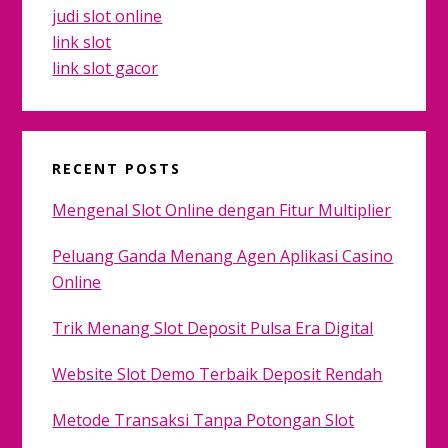
judi slot online
link slot
link slot gacor
RECENT POSTS
Mengenal Slot Online dengan Fitur Multiplier
Peluang Ganda Menang Agen Aplikasi Casino
Online
Trik Menang Slot Deposit Pulsa Era Digital
Website Slot Demo Terbaik Deposit Rendah
Metode Transaksi Tanpa Potongan Slot