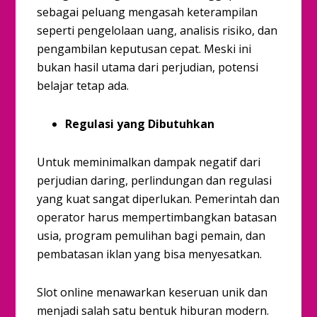
sebagai peluang mengasah keterampilan
seperti pengelolaan uang, analisis risiko, dan
pengambilan keputusan cepat. Meski ini
bukan hasil utama dari perjudian, potensi
belajar tetap ada.
Regulasi yang Dibutuhkan
Untuk meminimalkan dampak negatif dari
perjudian daring, perlindungan dan regulasi
yang kuat sangat diperlukan. Pemerintah dan
operator harus mempertimbangkan batasan
usia, program pemulihan bagi pemain, dan
pembatasan iklan yang bisa menyesatkan.
Slot online menawarkan keseruan unik dan
menjadi salah satu bentuk hiburan modern.