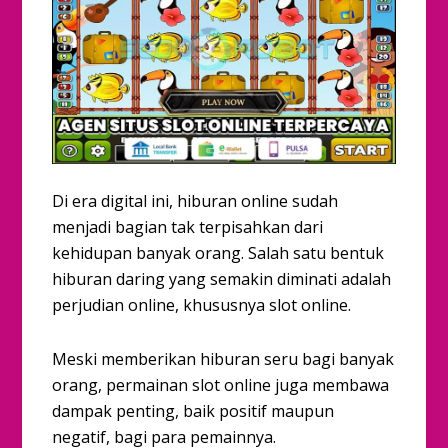
Di era digital ini, hiburan online sudah
menjadi bagian tak terpisahkan dari
kehidupan banyak orang. Salah satu bentuk
hiburan daring yang semakin diminati adalah
perjudian online, khususnya slot online.
Meski memberikan hiburan seru bagi banyak
orang, permainan slot online juga membawa
dampak penting, baik positif maupun
negatif, bagi para pemainnya.