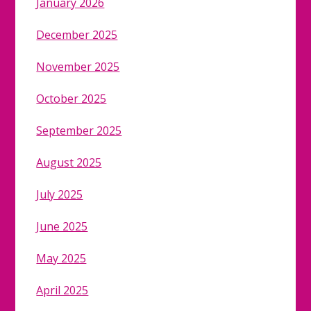
January 2026
December 2025
November 2025
October 2025
September 2025
August 2025
July 2025
June 2025
May 2025
April 2025