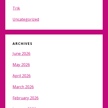
Trik
Uncategorized
ARCHIVES
June 2026
May 2026
April 2026
March 2026
February 2026