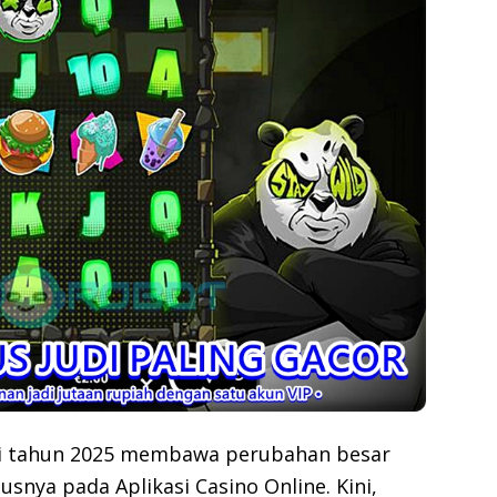
di tahun 2025 membawa perubahan besar
snya pada Aplikasi Casino Online. Kini,