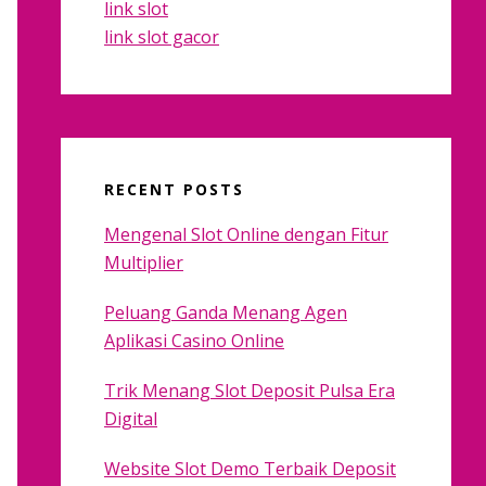
link slot
link slot gacor
RECENT POSTS
Mengenal Slot Online dengan Fitur
Multiplier
Peluang Ganda Menang Agen
Aplikasi Casino Online
Trik Menang Slot Deposit Pulsa Era
Digital
Website Slot Demo Terbaik Deposit