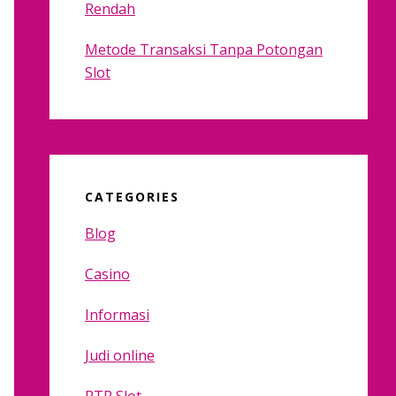
Rendah
Metode Transaksi Tanpa Potongan
Slot
CATEGORIES
Blog
Casino
Informasi
Judi online