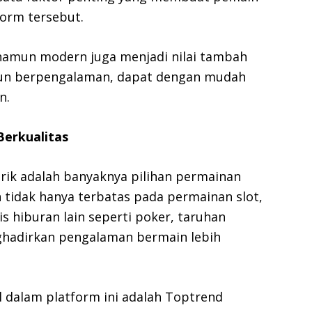
form tersebut.
amun modern juga menjadi nilai tambah
pun berpengalaman, dapat dengan mudah
n.
Berkualitas
arik adalah banyaknya pilihan permainan
 tidak hanya terbatas pada permainan slot,
s hiburan lain seperti poker, taruhan
nghadirkan pengalaman bermain lebih
l dalam platform ini adalah Toptrend