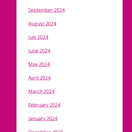
September 2024
August 2024
July 2024
June 2024
May 2024
April 2024
March 2024
February 2024
January 2024