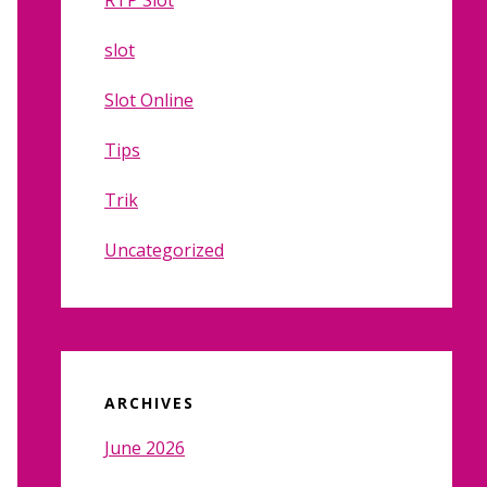
RTP Slot
slot
Slot Online
Tips
Trik
Uncategorized
ARCHIVES
June 2026