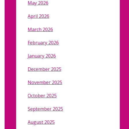
May 2026
April 2026
March 2026
February 2026
January 2026
December 2025
November 2025
October 2025
September 2025
August 2025