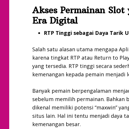
Akses Permainan Slot 
Era Digital
RTP Tinggi sebagai Daya Tarik
Salah satu alasan utama mengapa Aplik
karena tingkat RTP atau Return to Pla
yang tersedia. RTP tinggi secara sede
kemenangan kepada pemain menjadi le
Banyak pemain berpengalaman menjad
sebelum memilih permainan. Bahkan be
dikenal memiliki potensi “maxwin” yan
situs lain. Hal ini tentu menjadi daya 
kemenangan besar.