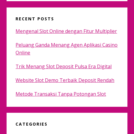
RECENT POSTS
Mengenal Slot Online dengan Fitur Multiplier
Peluang Ganda Menang Agen Aplikasi Casino
Online
Trik Menang Slot Deposit Pulsa Era Digital
Website Slot Demo Terbaik Deposit Rendah
Metode Transaksi Tanpa Potongan Slot
CATEGORIES