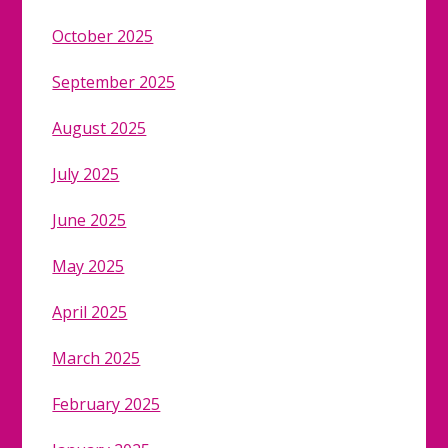
October 2025
September 2025
August 2025
July 2025
June 2025
May 2025
April 2025
March 2025
February 2025