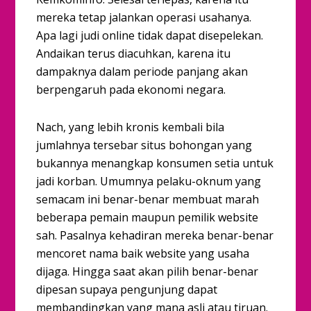
mereka tetap jalankan operasi usahanya.
Apa lagi judi online tidak dapat disepelekan.
Andaikan terus diacuhkan, karena itu
dampaknya dalam periode panjang akan
berpengaruh pada ekonomi negara.
Nach, yang lebih kronis kembali bila
jumlahnya tersebar situs bohongan yang
bukannya menangkap konsumen setia untuk
jadi korban. Umumnya pelaku-oknum yang
semacam ini benar-benar membuat marah
beberapa pemain maupun pemilik website
sah. Pasalnya kehadiran mereka benar-benar
mencoret nama baik website yang usaha
dijaga. Hingga saat akan pilih benar-benar
dipesan supaya pengunjung dapat
membandingkan yang mana asli atau tiruan.