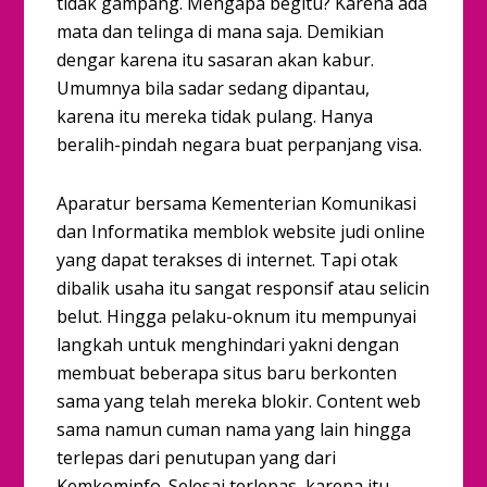
tidak gampang. Mengapa begitu? Karena ada
mata dan telinga di mana saja. Demikian
dengar karena itu sasaran akan kabur.
Umumnya bila sadar sedang dipantau,
karena itu mereka tidak pulang. Hanya
beralih-pindah negara buat perpanjang visa.
Aparatur bersama Kementerian Komunikasi
dan Informatika memblok website judi online
yang dapat terakses di internet. Tapi otak
dibalik usaha itu sangat responsif atau selicin
belut. Hingga pelaku-oknum itu mempunyai
langkah untuk menghindari yakni dengan
membuat beberapa situs baru berkonten
sama yang telah mereka blokir. Content web
sama namun cuman nama yang lain hingga
terlepas dari penutupan yang dari
Kemkominfo. Selesai terlepas, karena itu