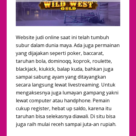
Website judi online saat ini telah tumbuh
subur dalam dunia maya. Ada juga permainan
yang dijajakan seperti poker, baccarat,
taruhan bola, dominoqq, koprok, roulette,
blackjack, kiukick, balap kuda, bahkan juga
sampai sabung ayam yang ditayangkan
secara langsung lewat livestreaming. Untuk
mengaksesnya juga lumayan gampang yakni
lewat computer atau handphone. Pemain
cukup register, hebat up saldo, karena itu
taruhan bisa selekasnya diawali. Di situ bisa
juga raih mulai receh sampai juta-an rupiah.