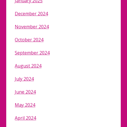
January 2025
December 2024
November 2024
October 2024
September 2024
August 2024
July 2024
June 2024
May 2024
April 2024