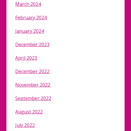
March 2024
February 2024
January 2024
December 2023
April 2023
December 2022
November 2022
September 2022
August 2022
July 2022