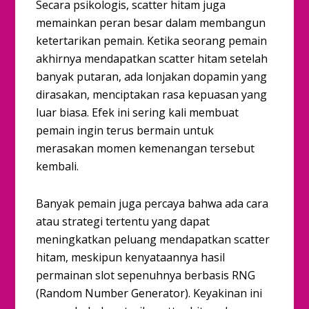
Secara psikologis, scatter hitam juga
memainkan peran besar dalam membangun
ketertarikan pemain. Ketika seorang pemain
akhirnya mendapatkan scatter hitam setelah
banyak putaran, ada lonjakan dopamin yang
dirasakan, menciptakan rasa kepuasan yang
luar biasa. Efek ini sering kali membuat
pemain ingin terus bermain untuk
merasakan momen kemenangan tersebut
kembali.
Banyak pemain juga percaya bahwa ada cara
atau strategi tertentu yang dapat
meningkatkan peluang mendapatkan scatter
hitam, meskipun kenyataannya hasil
permainan slot sepenuhnya berbasis RNG
(Random Number Generator). Keyakinan ini