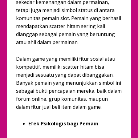
sekedar kemenangan dalam permainan,
tetapi juga menjadi simbol status di antara
komunitas pemain slot. Pemain yang berhasil
mendapatkan scatter hitam sering kali
dianggap sebagai pemain yang beruntung
atau ahli dalam permainan.
Dalam game yang memiliki fitur sosial atau
kompetitif, memiliki scatter hitam bisa
menjadi sesuatu yang dapat dibanggakan.
Banyak pemain yang menunjukkan simbol ini
sebagai bukti pencapaian mereka, baik dalam
forum online, grup komunitas, maupun
dalam fitur jual beli item dalam game.
Efek Psikologis bagi Pemain