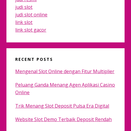
judi slot
judi slot online
link slot
link slot gacor
RECENT POSTS
Mengenal Slot Online dengan Fitur Multiplier
Peluang Ganda Menang Agen Aplikasi Casino
Online
Trik Menang Slot Deposit Pulsa Era Digital
Website Slot Demo Terbaik Deposit Rendah