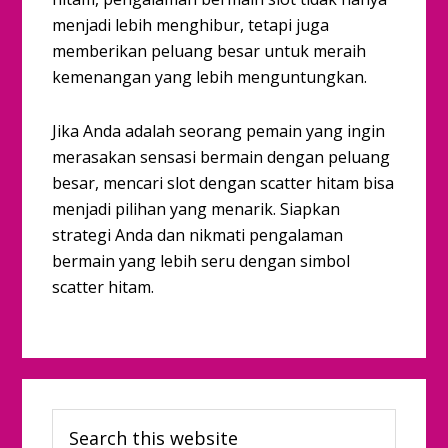
menjadi lebih menghibur, tetapi juga
memberikan peluang besar untuk meraih
kemenangan yang lebih menguntungkan.
Jika Anda adalah seorang pemain yang ingin
merasakan sensasi bermain dengan peluang
besar, mencari slot dengan scatter hitam bisa
menjadi pilihan yang menarik. Siapkan
strategi Anda dan nikmati pengalaman
bermain yang lebih seru dengan simbol
scatter hitam.
Primary
Search
Sidebar
this