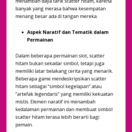
menambah daya tarik scatter hitam, karena
banyak yang merasa bahwa kesempatan
menang besar ada di tangan mereka.
Aspek Naratif dan Tematik dalam
Permainan
Dalam beberapa permainan slot, scatter
hitam bukan sekadar simbol, tetapi juga
memiliki latar belakang cerita yang menarik.
Beberapa game mendeskripsikan scatter
hitam sebagai “simbol kegelapan” atau
“artefak legendaris” yang memiliki kekuatan
mistis. Elemen naratif ini menambah
kedalaman permainan dan membuat simbol
scatter hitam terasa lebih berarti bagi
pemain.