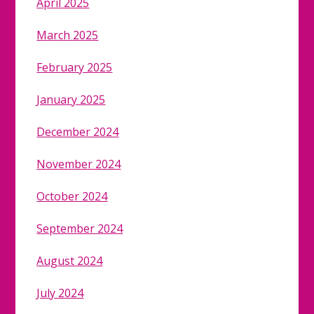
April 2025
March 2025
February 2025
January 2025
December 2024
November 2024
October 2024
September 2024
August 2024
July 2024