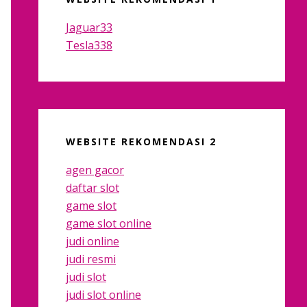
Jaguar33
Tesla338
WEBSITE REKOMENDASI 2
agen gacor
daftar slot
game slot
game slot online
judi online
judi resmi
judi slot
judi slot online