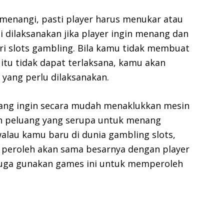
imenangi, pasti player harus menukar atau
 dilaksanakan jika player ingin menang dan
 slots gambling. Bila kamu tidak membuat
itu tidak dapat terlaksana, kamu akan
 yang perlu dilaksanakan.
 yang ingin secara mudah menaklukkan mesin
eh peluang yang serupa untuk menang
alau kamu baru di dunia gambling slots,
peroleh akan sama besarnya dengan player
 juga gunakan games ini untuk memperoleh