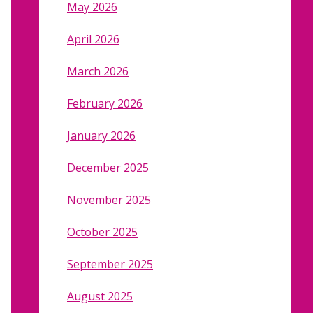
May 2026
April 2026
March 2026
February 2026
January 2026
December 2025
November 2025
October 2025
September 2025
August 2025