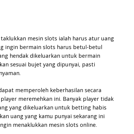
 taklukkan mesin slots ialah harus atur uang
g ingin bermain slots harus betul-betul
ang hendak dikeluarkan untuk bermain
kan sesuai bujet yang dipunyai, pasti
 nyaman.
 dapat memperoleh keberhasilan secara
player meremehkan ini. Banyak player tidak
ng yang dikeluarkan untuk betting habis
nkan uang yang kamu punyai sekarang ini
ingin menaklukkan mesin slots online.