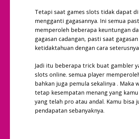
Tetapi saat games slots tidak dapat d
mengganti gagasannya. Ini semua pasti
memperoleh beberapa keuntungan dari
gagasan cadangan, pasti saat gagasan 
ketidaktahuan dengan cara seterusnya
Jadi itu beberapa trick buat gambler
slots online. semua player memperol
bahkan juga pemula sekalinya . Maka w
tetap kesempatan menang yang kamu 
yang telah pro atau andal. Kamu bisa
pendapatan sebanyaknya.