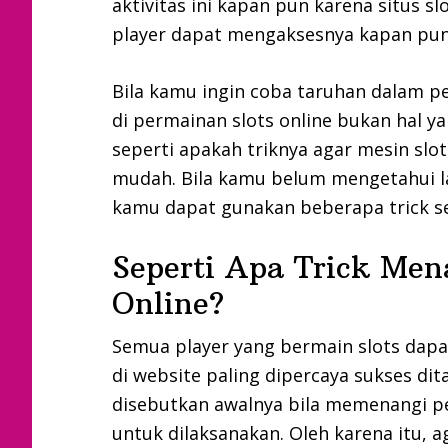
aktivitas ini kapan pun karena situs s
player dapat mengaksesnya kapan pun
Bila kamu ingin coba taruhan dalam p
di permainan slots online bukan hal 
seperti apakah triknya agar mesin sl
mudah. Bila kamu belum mengetahui la
kamu dapat gunakan beberapa trick sep
Seperti Apa Trick Men
Online?
Semua player yang bermain slots dap
di website paling dipercaya sukses di
disebutkan awalnya bila memenangi p
untuk dilaksanakan. Oleh karena itu, 